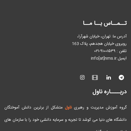
تــمــاس بــا مــا
آدرس ما: تهران، خیابان شهرآرا،
روبروی خیابان هجدهم، پلاک 163
تلفن : ٩۱۰۰۱۵۳۹-۰۲۱
ایمیل:info[at]nms.ir
دربــــاره ناول
گروه آموزش مدیریت و رهبری
ناول
متشکل از برترین دانش آموختگان
دانشگاه های دنیا می کوشد تا تجربه و سرمایه دانشی خود را با سازمان های