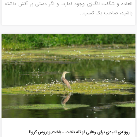
العاده­ و شگفت انگیزی وجود ندارد، و اگر دستی بر آتش داشته
باشید، صاحب یک کسب…
روزنه‌ی امیدی برای رهایی از تله باخت – باخت ِویروس کرونا