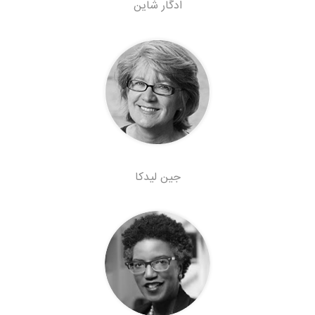
ادگار شاین
جین لیدکا