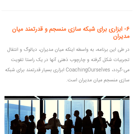
۶-
ابزاری برای شبکه سازی منسجم و قدرتمند میان
مدیران
در طی این برنامه، به واسطه اینکه میان مدیران، دیالوگ و انتقال
تجربیات شکل گرفته و چارچوب ذهنی آنها در یک راستا تقویت
می-گردد، CoachingOurselves ابزاری بسیار قدرتمند برای شبکه
سازی منسجم میان مدیران است.