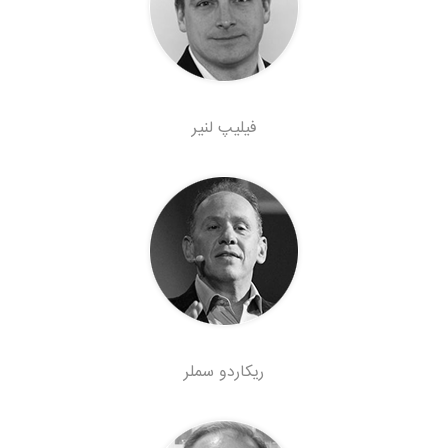
فیلیپ لنیر
ریکاردو سملر