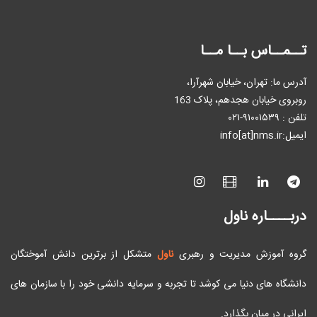
تــمــاس بــا مــا
آدرس ما: تهران، خیابان شهرآرا،
روبروی خیابان هجدهم، پلاک 163
تلفن : ٩۱۰۰۱۵۳۹-۰۲۱
ایمیل:info[at]nms.ir
دربــــاره ناول
گروه آموزش مدیریت و رهبری
ناول
متشکل از برترین دانش آموختگان
دانشگاه های دنیا می کوشد تا تجربه و سرمایه دانشی خود را با سازمان های
ایرانی در میان بگذارد.