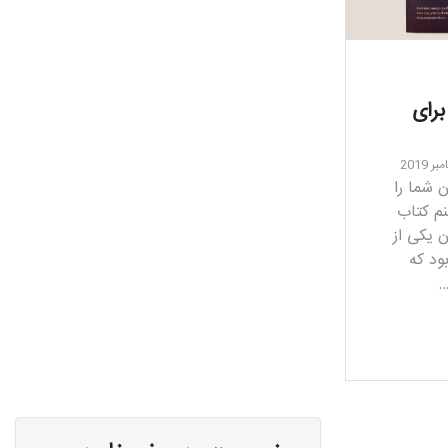
رای
 شما را
نم کتاب
 یکی از
ود که
…