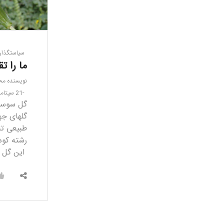
سیاستگذار
ما را تق
نویسنده
مح
21 سپتامبر 2019
گل سوسن 
گلهای ج
طبیعی تنه
رشته کوه 
این گل 