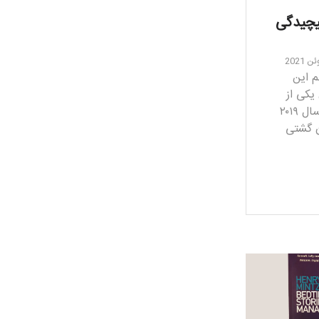
یچیدگی
م این
 یکی از
بهترین کتاب­های رهبری در سال ۲۰۱۹
ن گشتی