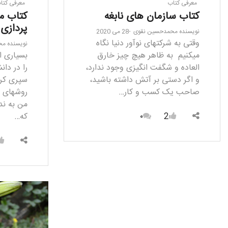
معرفی کتاب
معرفی کتا
کتاب سازمان های نابغه
کتاب م
پردازی 
نویسنده
محمدحسین نقوی
28 می 2020
وقتی به شرکت­های نوآور دنیا نگاه
نویسنده
مح
می­کنیم به ظاهر هیچ چیز خارق
بسیاری ا
العاده­ و شگفت انگیزی وجود ندارد،
را در دان
و اگر دستی بر آتش داشته باشید،
سپری کرده
صاحب یک کسب و کار…
روش­های ا
2
۰
که…