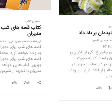
معرفی کتاب
کتاب قصه های شب ب
ی
لیدمان بر باد داد
مدیران
مدحسین نقوی
نویسنده
محمدحسین نقوی
7 دسامبر 2019
قصه های شب برای مدیران
چلچراغ یکی از نادرترین
به وجد خواهد آورد. مطمئ
هان است که به صورت
قصه های شب برای مدیران
ا در دو نقطه از جهان در
بهترین کتاب­‌هایی خواهد ب
البرز از فلات ایران می­روید.
مدیران با تجربه از شنیدن
به…
۰
2
۰
1