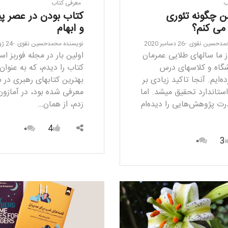
ب
معرفی کتاب
ن چگونه تئوری
کتاب بودن در عصر پ
می کنم؟
و ابهام
مدحسین نقوی
26 دسامبر 2020
نویسنده
محمدحسین نقوی
24 ژوئن 2021
ز ما سالهای طلایی عمرمان
اولین بار در مجله فوربز اس
شگاه و کلاس­های درس
کتاب را دیدم، که به عنوان
‌ایم. آنجا تاکید زیادی بر
ستاندارد تحقیق می­شد. اما
معرفی شده بود، در آمازو
من به ندرت پژوهش‎‌هایی را دیده‌ام
زدم، از همان…
۰
4
۰
3