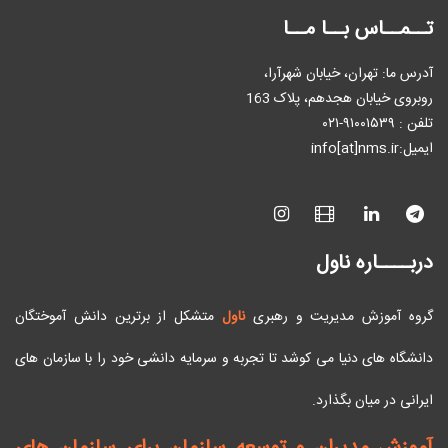
تــمــاس بــا مــا
آدرس ما: تهران، خیابان شهرآرا،
روبروی خیابان هجدهم، پلاک 163
تلفن : ٩۱۰۰۱۵۳۹-۰۲۱
ایمیل:info[at]nms.ir
دربــــاره ناول
گروه آموزش مدیریت و رهبری
ناول
متشکل از برترین دانش آموختگان
دانشگاه های دنیا می کوشد تا تجربه و سرمایه دانشی خود را با سازمان های
ایرانی در میان بگذارد.