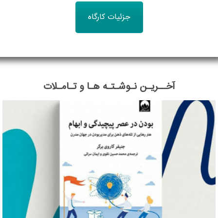
جزئیات کارگاه
آخــریـن نـوشـتـه هـا و تـامـلات