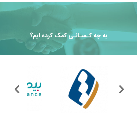
به چه کـسـانـی کمک کرده ایم؟