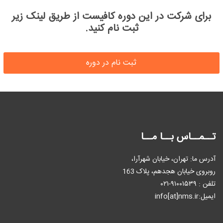
برای شرکت در این دوره کافیست از طریق لینک زیر
ثبت نام کنید.
ثبت نام در دوره
تــمــاس بــا مــا
آدرس ما: تهران، خیابان شهرآرا،
روبروی خیابان هجدهم، پلاک 163
تلفن : ٩۱۰۰۱۵۳۹-۰۲۱
ایمیل:info[at]nms.ir