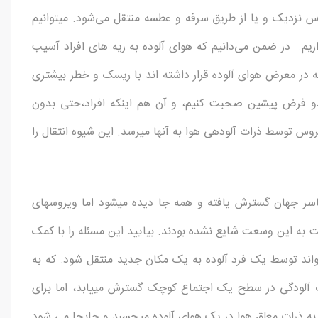
س نزدیک و یا از طریق سرفه و عطسه منتقل می‌­شود. می­توانیم
» یا «انتقال مستقیم» بگذاریم. در ضمن می‌دانیم که هوای آلوده به ریه های افراد آسیب
راین در صورت ابتلا به بیماری کوید -۱۹ افرادی که در معرض هوای آلوده قرار داشته اند با ریسک و خطر بیشتری
 دو فرض پیشین صحبت کنیم، و آن هم اینکه افراد،حتی بدون
روس توسط ذرات آلوده­ی هوا به آنها می­رسد. این شیوه انتقال را
ت که ویروس کوید -۱۹ اکنون در سرتاسر جهان گسترش یافته و همه جا دیده می­شود اما ویروسهای
ت به این وسعت شایع نشده بودند. بیایید این مسئله را با کمک
اند توسط یک فرد آلوده به یک مکان جدید منتقل شود. که به
ست، در این صورت آلودگی در سطح یک اجتماع کوچک گسترش می­یابد، اما برای
به ذرات معلق هوا در یک هوای آلوده می­چسبد و جابجا می شود