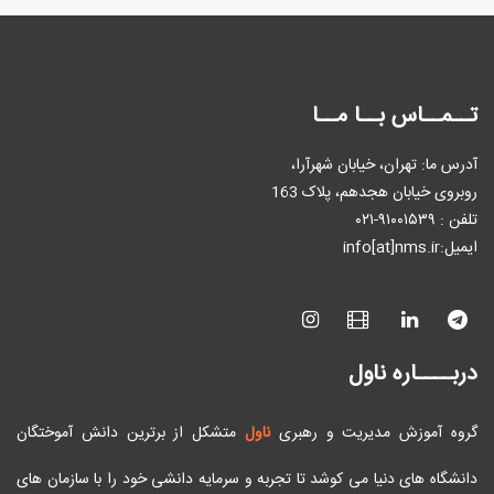
تــمــاس بــا مــا
آدرس ما: تهران، خیابان شهرآرا،
روبروی خیابان هجدهم، پلاک 163
تلفن : ٩۱۰۰۱۵۳۹-۰۲۱
ایمیل:info[at]nms.ir
دربــــاره ناول
گروه آموزش مدیریت و رهبری
ناول
متشکل از برترین دانش آموختگان
دانشگاه های دنیا می کوشد تا تجربه و سرمایه دانشی خود را با سازمان های