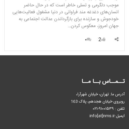
موجب دلگرمی و تسلی خاطر است که در حال حاضر
انسان‌های دغدغه مند فراوانی در دنیا مشغول فعالیت­‌هایی
خودجوش و سازنده برای بازگرداندن عدالت اجتماعی به
جهان امروز، معکوس کردن…
۰
2
تــمــاس بــا مــا
آدرس ما: تهران، خیابان شهرآرا،
روبروی خیابان هجدهم، پلاک 163
تلفن : ٩۱۰۰۱۵۳۹-۰۲۱
ایمیل:info[at]nms.ir