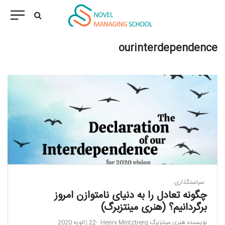
ourinterdependence
سیاستگذاری
چگونه تعادل را به دنیای نامتوازن امروز
برگردانیم؟ (هنری مینتزبرگ)
نویسنده
هنری مینتزبرگ Henry Mintzberg
22 ژانویه 2020