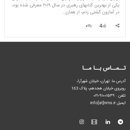
یکی از بهترین کتاب­های رهبری در سال ۲۰۱۹ معرفی شده بود،
در آمازون گشتی زدم، از همان…
۰
4
تــمــاس بــا مــا
آدرس ما: تهران، خیابان شهرآرا،
روبروی خیابان هجدهم، پلاک 163
تلفن : ٩۱۰۰۱۵۳۹-۰۲۱
ایمیل:info[at]nms.ir