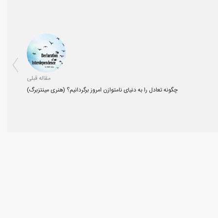
مقاله قبلی
چگونه تعادل را به دنیای نامتوازن امروز برگردانیم؟ (هنری مینتزبرگ)