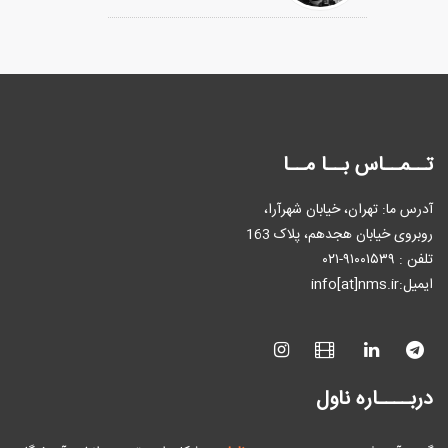
تــمــاس بــا مــا
آدرس ما: تهران، خیابان شهرآرا،
روبروی خیابان هجدهم، پلاک 163
تلفن : ٩۱۰۰۱۵۳۹-۰۲۱
ایمیل:info[at]nms.ir
دربــــاره ناول