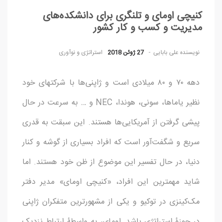
کنیچی اومای و تلنگری برای دانشکده‌های
مدیریت و کسب و کار کشور
نویسنده
علی بابایی
27 ژوئن 2018
استراتژی و نوآوری
دهه ۷۰ و ۸۰ میلادی است و ژاپنی‌ها با شرکتهای خود
نظیر یاماها، سونی، هوندا، NEC و … به سرعت در حال
پیشی گرفتن از آمریکایی‌ها هستند. این سبقت به قدری
سریع و شگفت‌آور است که افراد بسیاری از گوشه و کنار
دنیا، در حال تفسیر این موضوع از ظن خود هستند. اما
شاید مهمترین این افراد، «کنیچی اومای» مدیر دفتر
مک‌کینزی در توکیو و یکی از مشهورترین متفکران ژاپنی
در حوزۀ استراتژی باشد. اومای، به واسطۀ ارتباط نزدیک