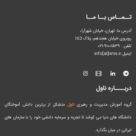
تــمــاس بــا مــا
آدرس ما: تهران، خیابان شهرآرا،
روبروی خیابان هجدهم، پلاک 163
تلفن : ٩۱۰۰۱۵۳۹-۰۲۱
ایمیل:info[at]nms.ir
دربــــاره ناول
گروه آموزش مدیریت و رهبری
ناول
متشکل از برترین دانش آموختگان
دانشگاه های دنیا می کوشد تا تجربه و سرمایه دانشی خود را با سازمان های
ایرانی در میان بگذارد.