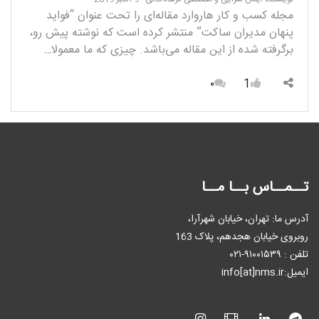
مجله کسب و کار هاروارد مقاله‌ای را تحت عنوان “فواید
پنهان مدیران ساکت” منتشر کرده است که نوشته پیش رو،
برگرفته شده از این مقاله می‌باشد. چیزی که ما معمولا…
۰
1
تــمــاس بــا مــا
آدرس ما: تهران، خیابان شهرآرا،
روبروی خیابان هجدهم، پلاک 163
تلفن : ٩۱۰۰۱۵۳۹-۰۲۱
ایمیل:info[at]nms.ir